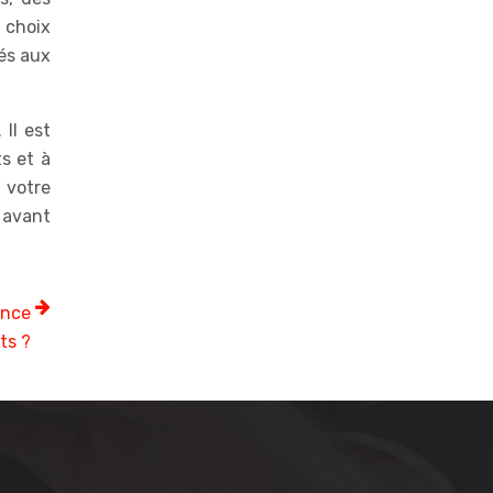
e choix
iés aux
Il est
s et à
 votre
s avant
ance
ts ?