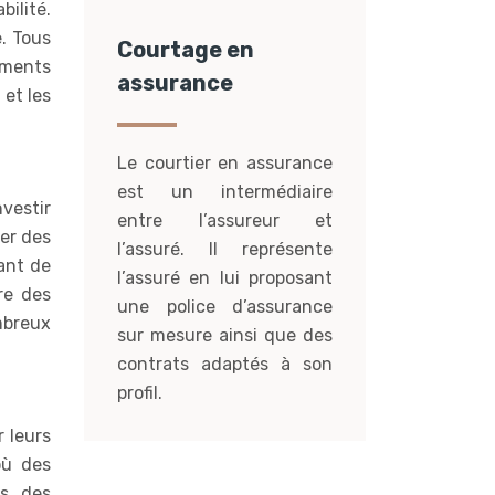
bilité.
. Tous
Courtage en
ements
assurance
 et les
Le courtier en assurance
est un intermédiaire
vestir
entre l’assureur et
rer des
l’assuré. Il représente
tant de
l’assuré en lui proposant
re des
une police d’assurance
mbreux
sur mesure ainsi que des
contrats adaptés à son
profil.
r leurs
où des
s, des