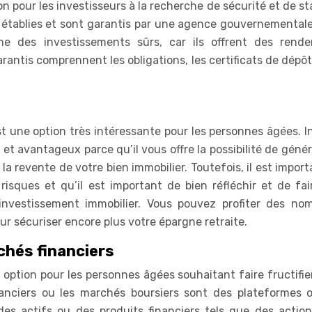
n pour les investisseurs à la recherche de sécurité et de sta
 établies et sont garantis par une agence gouvernementale
me des investissements sûrs, car ils offrent des rend
arantis comprennent les obligations, les certificats de dépôt
t une option très intéressante pour les personnes âgées. In
t et avantageux parce qu’il vous offre la possibilité de géné
 la revente de votre bien immobilier. Toutefois, il est impor
risques et qu’il est important de bien réfléchir et de fai
nvestissement immobilier. Vous pouvez profiter des no
our sécuriser encore plus votre épargne retraite.
hés financiers
option pour les personnes âgées souhaitant faire fructifie
anciers ou les marchés boursiers sont des plateformes 
es actifs ou des produits financiers tels que des action