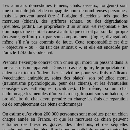
Les animaux domestiques (chiens, chats, oiseaux, rongeurs) sont
une source de joie et de compagnie pour de nombreuses personnes,
mais ils peuvent aussi être à l’origine d’accidents, tels que des
morsures (chiens), des griffures (chats), ou des dégradations
(meubles, jardin). Le propriétaire d’un animal est responsable des
dommages que celui-ci cause à autrui, que ce soit par son fait propre
(morsure, griffure) ou par son comportement (fugue, divagation),
même s’il n’a pas commis de faute. Cette responsabilité est dite
« objective » ou « du fait des animaux », et elle est encadrée par
l’article 1243 du Code civil.
Prenons l’exemple concret d’un chien qui mord un passant dans la
rue sans raison apparente. Dans ce cas de figure, le propriétaire du
chien sera tenu d’indemniser la victime pour ses frais médicaux
(vaccination antirabique, soins des plaies), son préjudice moral
(traumatisme psychologique, peur des chiens), et les éventuelles
conséquences esthétiques (cicatrices). De même, si un chat
endommage les meubles d’un voisin en grimpant sur son balcon, le
propriétaire du chat devra prendre en charge les frais de réparation
ou de remplacement des biens endommagés.
On estime qu’environ 200 000 personnes sont mordues par un chien
chaque année en France, et que les morsures de chien peuvent
entraîner des blessures graves, des infections, et des séquelles
psychologiques durables. Il est donc essentiel de prendre toutes les