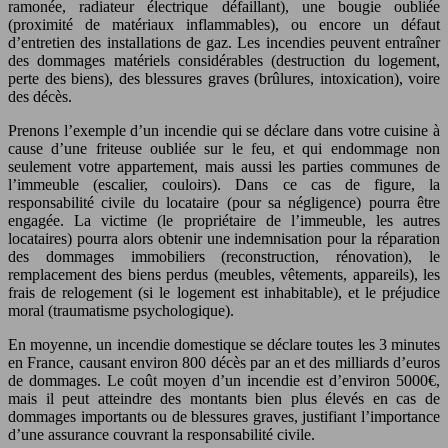
ramonée, radiateur électrique défaillant), une bougie oubliée
(proximité de matériaux inflammables), ou encore un défaut
d’entretien des installations de gaz. Les incendies peuvent entraîner
des dommages matériels considérables (destruction du logement,
perte des biens), des blessures graves (brûlures, intoxication), voire
des décès.
Prenons l’exemple d’un incendie qui se déclare dans votre cuisine à
cause d’une friteuse oubliée sur le feu, et qui endommage non
seulement votre appartement, mais aussi les parties communes de
l’immeuble (escalier, couloirs). Dans ce cas de figure, la
responsabilité civile du locataire (pour sa négligence) pourra être
engagée. La victime (le propriétaire de l’immeuble, les autres
locataires) pourra alors obtenir une indemnisation pour la réparation
des dommages immobiliers (reconstruction, rénovation), le
remplacement des biens perdus (meubles, vêtements, appareils), les
frais de relogement (si le logement est inhabitable), et le préjudice
moral (traumatisme psychologique).
En moyenne, un incendie domestique se déclare toutes les 3 minutes
en France, causant environ 800 décès par an et des milliards d’euros
de dommages. Le coût moyen d’un incendie est d’environ 5000€,
mais il peut atteindre des montants bien plus élevés en cas de
dommages importants ou de blessures graves, justifiant l’importance
d’une assurance couvrant la responsabilité civile.