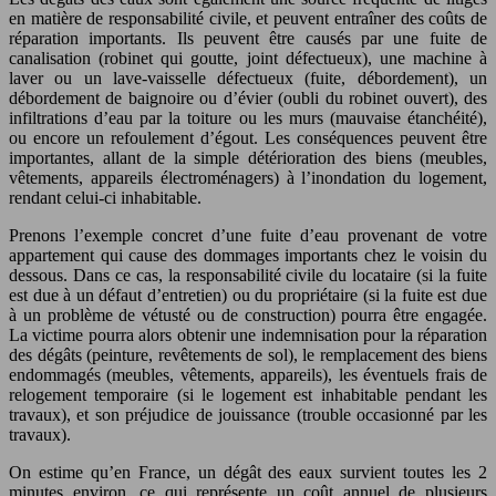
en matière de responsabilité civile, et peuvent entraîner des coûts de
réparation importants. Ils peuvent être causés par une fuite de
canalisation (robinet qui goutte, joint défectueux), une machine à
laver ou un lave-vaisselle défectueux (fuite, débordement), un
débordement de baignoire ou d’évier (oubli du robinet ouvert), des
infiltrations d’eau par la toiture ou les murs (mauvaise étanchéité),
ou encore un refoulement d’égout. Les conséquences peuvent être
importantes, allant de la simple détérioration des biens (meubles,
vêtements, appareils électroménagers) à l’inondation du logement,
rendant celui-ci inhabitable.
Prenons l’exemple concret d’une fuite d’eau provenant de votre
appartement qui cause des dommages importants chez le voisin du
dessous. Dans ce cas, la responsabilité civile du locataire (si la fuite
est due à un défaut d’entretien) ou du propriétaire (si la fuite est due
à un problème de vétusté ou de construction) pourra être engagée.
La victime pourra alors obtenir une indemnisation pour la réparation
des dégâts (peinture, revêtements de sol), le remplacement des biens
endommagés (meubles, vêtements, appareils), les éventuels frais de
relogement temporaire (si le logement est inhabitable pendant les
travaux), et son préjudice de jouissance (trouble occasionné par les
travaux).
On estime qu’en France, un dégât des eaux survient toutes les 2
minutes environ, ce qui représente un coût annuel de plusieurs