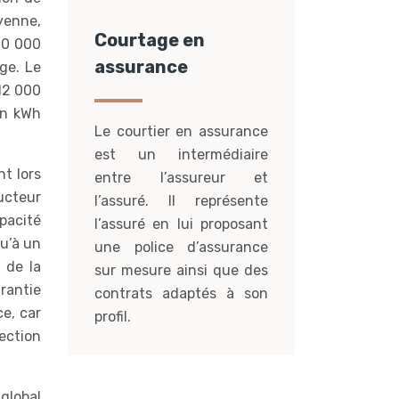
yenne,
Courtage en
00 000
assurance
ge. Le
12 000
en kWh
Le courtier en assurance
est un intermédiaire
nt lors
entre l’assureur et
ucteur
l’assuré. Il représente
pacité
l’assuré en lui proposant
qu’à un
une police d’assurance
 de la
sur mesure ainsi que des
rantie
contrats adaptés à son
ce, car
profil.
ection
 global