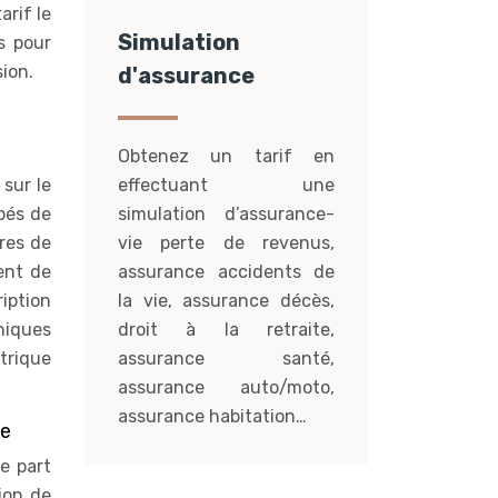
arif le
Simulation
s pour
sion.
d'assurance
Obtenez un tarif en
sur le
effectuant une
pés de
simulation d’assurance-
res de
vie perte de revenus,
ent de
assurance accidents de
iption
la vie, assurance décès,
hniques
droit à la retraite,
trique
assurance santé,
assurance auto/moto,
assurance habitation…
ce
e part
ion de