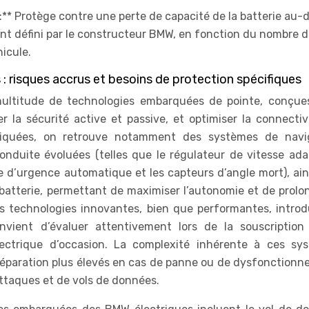
** Protège contre une perte de capacité de la batterie au-
ent défini par le constructeur BMW, en fonction du nombre 
hicule.
 risques accrus et besoins de protection spécifiques
ultitude de technologies embarquées de pointe, conçue
r la sécurité active et passive, et optimiser la connectiv
stiquées, on retrouve notamment des systèmes de navi
nduite évoluées (telles que le régulateur de vitesse adap
ge d’urgence automatique et les capteurs d’angle mort), ai
 batterie, permettant de maximiser l’autonomie et de prolon
es technologies innovantes, bien que performantes, introd
vient d’évaluer attentivement lors de la souscription
ctrique d’occasion. La complexité inhérente à ces sy
réparation plus élevés en cas de panne ou de dysfonctionn
ttaques et de vols de données.