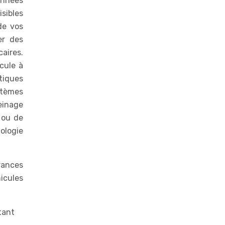
onnées
sibles
de vos
er des
caires.
cule à
tiques
stèmes
einage
 ou de
nologie
rances
icules
tant