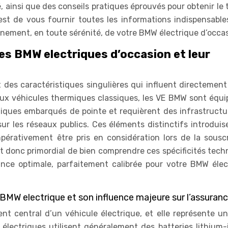
, ainsi que des conseils pratiques éprouvés pour obtenir le t
est de vous fournir toutes les informations indispensable
einement, en toute sérénité, de votre BMW électrique d’occa
es BMW electriques d’occasion et leur
des caractéristiques singulières qui influent directement 
aux véhicules thermiques classiques, les VE BMW sont équi
niques embarqués de pointe et requièrent des infrastructu
sur les réseaux publics. Ces éléments distinctifs introduis
érativement être pris en considération lors de la souscr
st donc primordial de bien comprendre ces spécificités tec
ance optimale, parfaitement calibrée pour votre BMW élec
a BMW electrique et son influence majeure sur l’assuran
ent central d’un véhicule électrique, et elle représente un
 électriques utilisent généralement des batteries lithium-