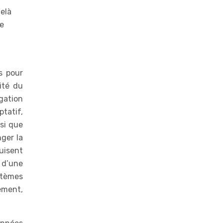
delà
de
s pour
ité du
gation
tatif,
nsi que
ger la
uisent
 d’une
stèmes
ement,