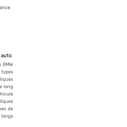
tance
e auto
es BMW
s types
liques
e long
hicule
liques
nes de
s longs