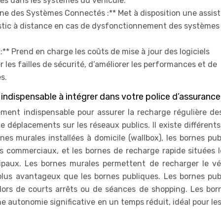
es dans les systèmes du véhicule.
ne des Systèmes Connectés :** Met à disposition une assis
ostic à distance en cas de dysfonctionnement des systèmes
** Prend en charge les coûts de mise à jour des logiciels
 les failles de sécurité, d’améliorer les performances et de
s.
indispensable à intégrer dans votre police d’assuranc
ément indispensable pour assurer la recharge régulière d
de déplacements sur les réseaux publics. Il existe différent
s murales installées à domicile (wallbox), les bornes pub
es commerciaux, et les bornes de recharge rapide situées l
cipaux. Les bornes murales permettent de recharger le vé
plus avantageux que les bornes publiques. Les bornes pub
 lors de courts arrêts ou de séances de shopping. Les bor
 autonomie significative en un temps réduit, idéal pour le