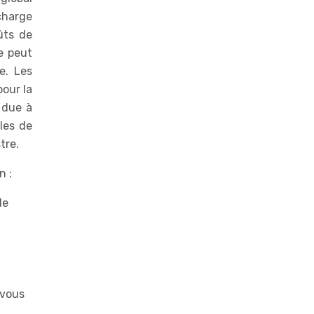
charge
ûts de
e peut
e. Les
our la
 due à
les de
tre.
n :
de
 vous