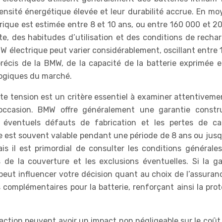
ensité énergétique élevée et leur durabilité accrue. En mo
trique est estimée entre 8 et 10 ans, ou entre 160 000 et 2
te, des habitudes d’utilisation et des conditions de rechar
 électrique peut varier considérablement, oscillant entre 
récis de la BMW, de la capacité de la batterie exprimée 
logiques du marché.
te tension est un critère essentiel à examiner attentiveme
’occasion. BMW offre généralement une garantie constr
s éventuels défauts de fabrication et les pertes de ca
tie est souvent valable pendant une période de 8 ans ou jus
s il est primordial de consulter les conditions générales
 de la couverture et les exclusions éventuelles. Si la ga
peut influencer votre décision quant au choix de l’assuran
 complémentaires pour la batterie, renforçant ainsi la prot
action peuvent avoir un impact non négligeable sur le coût