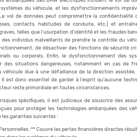
gies embarquées des BMW électriques incluent le vol de d
s systèmes du véhicule, et les dysfonctionnements imprévi
 Le vol de données peut compromettre la confidentialité 
esses, contacts, habitudes de conduite, etc.) et entraîn
aves, telles que l’usurpation d’identité et les fraudes ban
des individus malveillants de prendre le contrôle du véhi
nctionnement, de désactiver des fonctions de sécurité cri
ls ou corporels. Enfin, le dysfonctionnement des sy
er des situations dangereuses, notamment en cas de fr
 véhicule due à une défaillance de la direction assistée,
. Il est donc essentiel de garder à l’esprit qu’aucune tech
ucteur reste primordiale en toutes circonstances.
isques spécifiques, il est judicieux de souscrire des assu
nçues pour protéger les technologies embarquées des véh
 les garanties suivantes :
ersonnelles :** Couvre les pertes financières directes résul