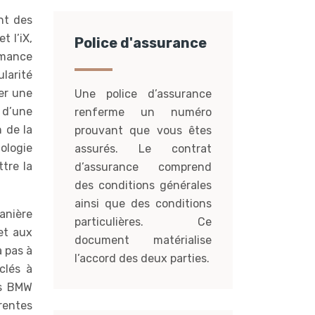
nt des
t l’iX,
Police d'assurance
rmance
larité
er une
Une police d’assurance
 d’une
renferme un numéro
 de la
prouvant que vous êtes
ologie
assurés. Le contrat
tre la
d’assurance comprend
des conditions générales
ainsi que des conditions
manière
particulières. Ce
et aux
document matérialise
 pas à
l’accord des deux parties.
clés à
es BMW
érentes