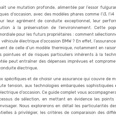
aît une mutation profonde, alimentée par l’essor fulgura
ques d’occasion, avec des modèles phares comme l’i3, l’i4 e
our leur agrément de conduite exceptionnel, leur perfo
ution à la préservation de l’environnement. Cette popu
mordiale pour les futurs propriétaires : comment sélectionn
véhicule électrique d’occasion BMW ? En effet, l’assurance
ment de celle d’un modèle thermique, notamment en raison
 pointues et de risques particuliers inhérents à la techn
aptée peut entraîner des dépenses imprévues et compromet
conduite électrique.
jeux spécifiques et de choisir une assurance qui couvre de 
haute tension, aux technologies embarquées sophistiquées 
électrique d’occasion. Ce guide complet vous accompagnera
ocessus de sélection, en mettant en évidence les points 
nvisager. Nous explorerons en détail les particularités d
tielles à privilégier, les critères de comparaison des diff